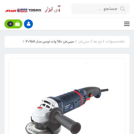
0
خانه
محصولات
فرز ها
مینی فرز
مینی فرز 950 وات توسن مدل 3095A