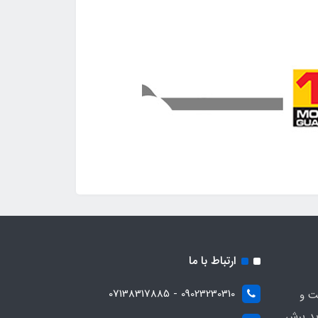
ارتباط با ما
09023230310 - 07138317885
یت و
ید برش