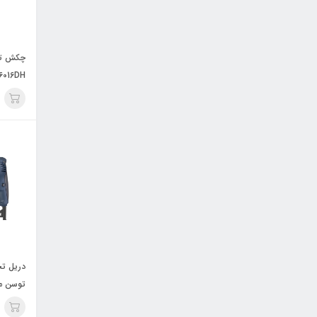
6016DH
توسن مدل 