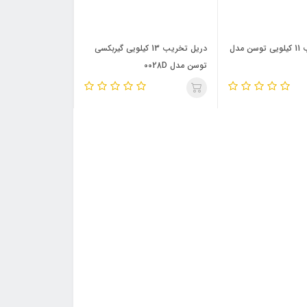
چکش تخریب 11 کیلویی توسن مدل
دریل تخریب 13 کیلویی گیربکسی
توسن مدل 0028D