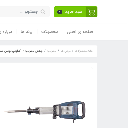
سبد خرید
0
صفحه ی اصلی
محصولات
برند ها
درباره 
خانه
محصولات
دریل ها
تخریب
چکش تخریب 16 کیلویی توسن مدل 6016DH