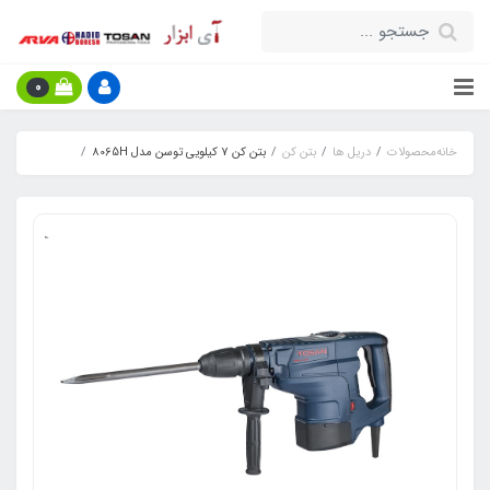
0
خانه
محصولات
دریل ها
بتن کن
بتن کن 7 کیلویی توسن مدل 8065H